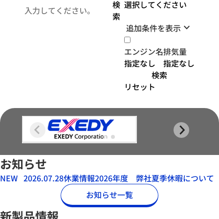
検
索
keyboard_arrow_down
追加条件を表示
エンジン名
排気量
検索
リセット
お知らせ
NEW
2026.07.28
休業情報
2026年度 弊社夏季休暇について
お知らせ一覧
新製品情報