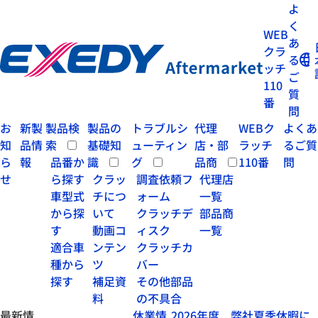
よ
く
WEB
あ
クラ
る
ッチ
ご
110
質
番
問
お
新製
製品検
製品の
トラブルシ
代理
WEBク
よくあ
知
品情
索
基礎知
ューティン
店・部
ラッチ
るご質
ら
報
品番か
識
グ
品商
110番
問
せ
ら探す
クラッ
調査依頼フ
代理店
車型式
チにつ
ォーム
一覧
から探
いて
クラッチデ
部品商
す
動画コ
ィスク
一覧
適合車
ンテン
クラッチカ
種から
ツ
バー
探す
補足資
その他部品
料
の不具合
最新情
休業情
2026年度 弊社夏季休暇に