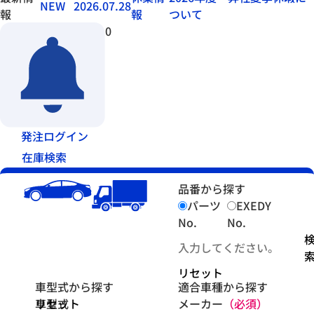
NEW
2026.07.28
報
報
ついて
0
発注ログイン
在庫検索
品番から探す
パーツ
EXEDY
No.
No.
リセット
車型式から探す
適合車種から探す
車型式
リセット
メーカー
（必須）