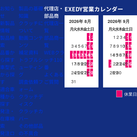
お知ら
製品の基礎
代理店・
EXEDY営業カレンダー
せ
知識
部品商
2026年 8月
2026年 9月
新製品
クラッチに
代理店一
月
火
水
木
金
土
日
月
火
水
木
金
土
日
情報
ついて
覧
1
2
1
2
3
4
5
6
製品検
動画コンテ
部品商一
索
ンツ
覧
3
4
5
6
7
8
7
8
9
10
11
12
13
9
品番か
補足資料
WEBクラ
10
11
12
13
14
15
16
14
15
16
17
18
19
20
ら探す
トラブルシ
ッチ110
17
18
19
20
21
22
23
21
22
23
24
25
26
27
車型式
ューティン
番
24
25
26
27
28
29
30
28
29
30
から探
グ
よくある
す
調査依頼フ
ご質問
31
適合車
ォーム
休業日
種から
クラッチデ
探す
ィスク
発注・
クラッチカ
在庫検
バー
索
その他部品
発注ロ
の不具合