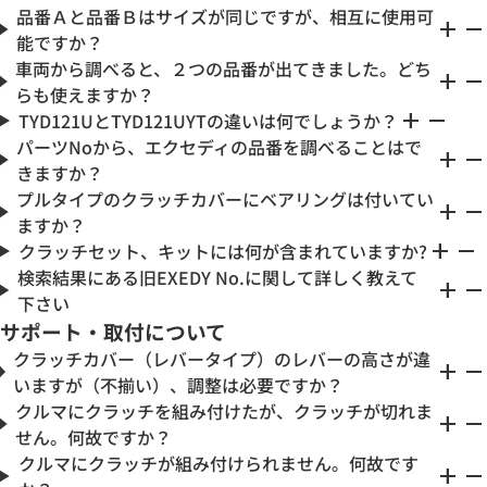
品番Ａと品番Ｂはサイズが同じですが、相互に使用可
add
remove
能ですか？
車両から調べると、２つの品番が出てきました。どち
add
remove
らも使えますか？
add
remove
TYD121UとTYD121UYTの違いは何でしょうか？
パーツNoから、エクセディの品番を調べることはで
add
remove
きますか？
プルタイプのクラッチカバーにベアリングは付いてい
add
remove
ますか？
add
remove
クラッチセット、キットには何が含まれていますか?
検索結果にある旧EXEDY No.に関して詳しく教えて
add
remove
下さい
サポート・取付について
クラッチカバー（レバータイプ）のレバーの高さが違
add
remove
いますが（不揃い）、調整は必要ですか？
クルマにクラッチを組み付けたが、クラッチが切れま
add
remove
せん。何故ですか？
クルマにクラッチが組み付けられません。何故です
add
remove