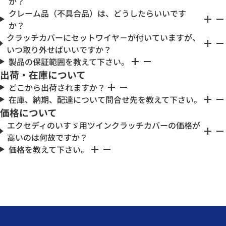
か？
クレーム品（不具合品）は、どうしたらいいです
add
remove
か？
クラッチカバーにセットワイヤ－が付いていますが、
add
remove
いつ取り外せばいいですか？
add
remove
製品の保証範囲を教えて下さい。
出荷・在庫について
add
remove
どこから出荷されますか？
add
remove
在庫、納期、配達について問合せ先を教えて下さい。
価格について
エクセディのいすゞ用ツインクラッチカバーの価格が
add
remove
高いのは何故ですか？
add
remove
価格を教えて下さい。