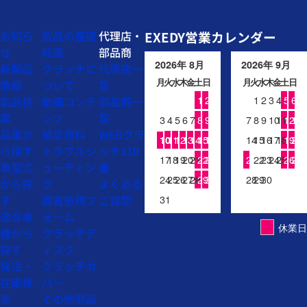
お知ら
製品の基礎
代理店・
EXEDY営業カレンダー
せ
知識
部品商
2026年 8月
2026年 9月
新製品
クラッチに
代理店一
月
火
水
木
金
土
日
月
火
水
木
金
土
日
情報
ついて
覧
1
2
1
2
3
4
5
6
製品検
動画コンテ
部品商一
索
ンツ
覧
3
4
5
6
7
8
9
7
8
9
10
11
12
13
品番か
補足資料
WEBクラ
11
12
13
14
15
16
14
15
16
17
18
19
20
10
ら探す
トラブルシ
ッチ110
17
18
19
20
21
22
23
21
22
23
24
25
26
27
車型式
ューティン
番
24
25
26
27
28
29
30
28
29
30
から探
グ
よくある
す
調査依頼フ
ご質問
31
適合車
ォーム
休業日
種から
クラッチデ
探す
ィスク
発注・
クラッチカ
在庫検
バー
索
その他部品