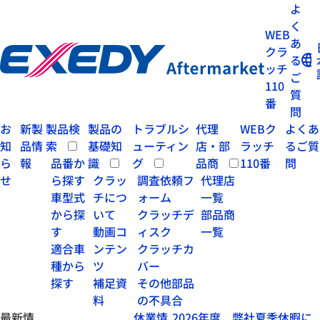
よ
く
WEB
あ
クラ
る
ッチ
ご
110
質
番
問
お
新製
製品検
製品の
トラブルシ
代理
WEBク
よくあ
知
品情
索
基礎知
ューティン
店・部
ラッチ
るご質
ら
報
品番か
識
グ
品商
110番
問
せ
ら探す
クラッ
調査依頼フ
代理店
車型式
チにつ
ォーム
一覧
から探
いて
クラッチデ
部品商
す
動画コ
ィスク
一覧
適合車
ンテン
クラッチカ
種から
ツ
バー
探す
補足資
その他部品
料
の不具合
最新情
休業情
2026年度 弊社夏季休暇に