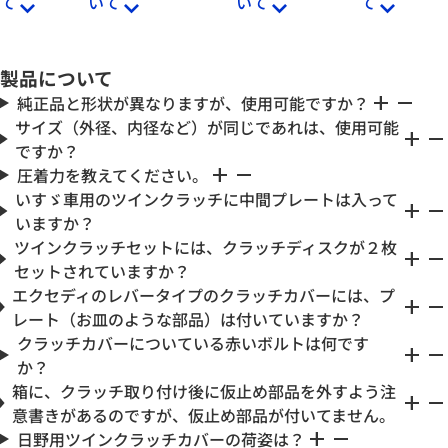
て
いて
いて
て
製品について
add
remove
純正品と形状が異なりますが、使用可能ですか？
サイズ（外径、内径など）が同じであれは、使用可能
add
remove
ですか？
add
remove
圧着力を教えてください。
いすゞ車用のツインクラッチに中間プレートは入って
add
remove
いますか？
ツインクラッチセットには、クラッチディスクが２枚
add
remove
セットされていますか？
エクセディのレバータイプのクラッチカバーには、プ
add
remove
レート（お皿のような部品）は付いていますか？
クラッチカバーについている赤いボルトは何です
add
remove
か？
箱に、クラッチ取り付け後に仮止め部品を外すよう注
add
remove
意書きがあるのですが、仮止め部品が付いてません。
add
remove
日野用ツインクラッチカバーの荷姿は？