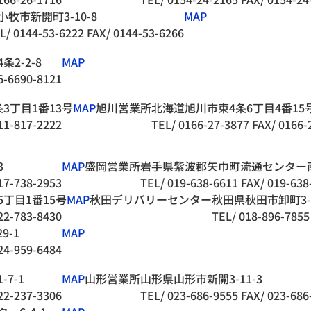
小牧市新開町3-10-8
MAP
L/ 0144-53-6222
FAX/ 0144-53-6266
2-2-8
MAP
6-6690-8121
3丁目1番13号
MAP
旭川営業所
北海道旭川市東4条6丁目4番15
11-817-2222
TEL/ 0166-27-3877
FAX/ 0166-
3
MAP
盛岡営業所
岩手県紫波郡矢巾町流通センター南2
17-738-2953
TEL/ 019-638-6611
FAX/ 019-638
丁目1番15号
MAP
秋田デリバリーセンター
秋田県秋田市卸町3-2
22-783-8430
TEL/ 018-896-7855
9-1
MAP
24-959-6484
7-1
MAP
山形営業所
山形県山形市新開3-11-3
22-237-3306
TEL/ 023-686-9555
FAX/ 023-686