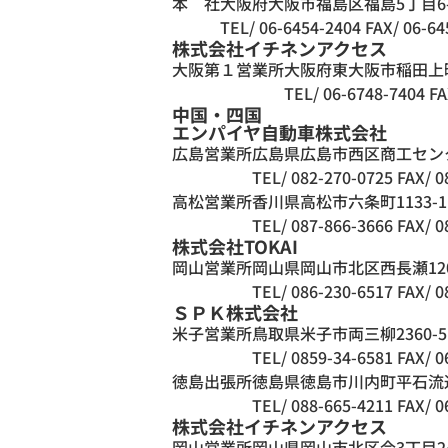
本 社
大阪府大阪市福島区福島5丁目6-
TEL/ 06-6454-2404
FAX/ 06-64
株式会社イチネンアクセス
大阪第１営業所
大阪府東大阪市稲田上町
TEL/ 06-6748-7404
FA
中国・四国
エンパイヤ自動車株式会社
広島営業所
広島県広島市西区商工センター
TEL/ 082-270-0725
FAX/ 0
高松営業所
香川県高松市六条町1133-1
TEL/ 087-866-3666
FAX/ 0
株式会社TOKAI
岡山営業所
岡山県岡山市北区西長瀬120
TEL/ 086-230-6517
FAX/ 0
ＳＰＫ株式会社
米子営業所
鳥取県米子市両三柳2360-
TEL/ 0859-34-6581
FAX/ 0
徳島出張所
徳島県徳島市川内町平石流
TEL/ 088-665-4211
FAX/ 0
株式会社イチネンアクセス
岡山営業所
岡山県岡山市北区今3丁目2