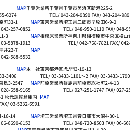
MAP
千葉営業所
千葉県千葉市美浜区新港225-2
55-6274
TEL/ 043-204-9890
FAX/ 043-204-989
町33-1
MAP
東京営業所
埼玉県三郷市早稲田6-9-2
 043-257-0852
TEL/ 048-950-1110
FAX/ 048-9
1-3
MAP
相模原営業所
神奈川県相模原市中央区横山台1
 03-5878-1913
TEL/ 042-768-7821
FAX/ 042
井22-7
MAP
 042-588-5532
MAP
本 社
東京都港区虎ﾉ門3-19-13
33-3408
TEL/ 03-3433-1101～2
FAX/ 03-3433-1790
3-2547
MAP
前橋営業所
群馬県前橋市総社町2-4-13
 028-658-9165
TEL/ 027-251-1747
FAX/ 027-2
-1 秋元運輸倉庫内
MAP
FAX/ 03-5232-6991
16-14
MAP
埼玉営業所
埼玉県春日部市大沼4-80-1
 06-6690-8153
TEL/ 048-720-8503
FAX/ 06-66
MAP
東京営業所
東京都品川区東大井1-4-20