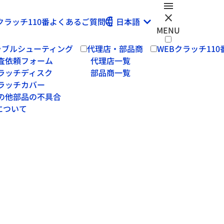
menu
close
クラッチ110番
よくある
ご質問
日本語
MENU
ラブルシューティング
代理店・部品商
WEBクラッチ110
査依頼フォーム
代理店一覧
ラッチディスク
部品商一覧
ラッチカバー
の他部品の不具合
について