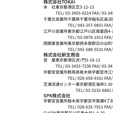
株式会社TOKAI
本 社
東京都港区芝3-12-13
TEL/ 03-3455-0214
FAX/ 03-34
千葉北営業所
千葉県千葉市稲毛区長沼原
TEL/ 043-257-0851
FAX/
江戸川営業所
東京都江戸川区南葛西4-1
TEL/ 03-5878-1912
FAX/
西関東営業所
東京都西多摩郡日の出町平
TEL/ 042-588-5531
FAX/
株式会社新生商会
営 業
東京都港区虎ﾉ門3-19-13
TEL/ 03-3433-7236
FAX/ 03-34
宇都宮営業所
群馬県栃木県宇都宮市江曽島
TEL/ 028-658-9161
FAX/
芝浦流通センター
東京都港区海岸3-30
TEL/ 03-5232-6881
SPK株式会社
宇都宮営業所
栃木県宇都宮市簗瀬4丁目-
TEL/ 028-635-7911
FAX/
CUSPA
東京都品川区東大井1-4-20