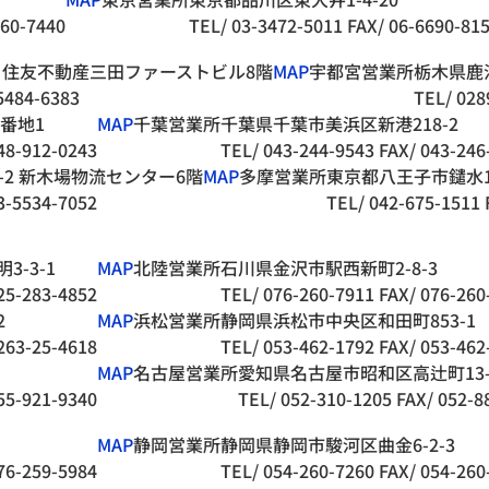
460-7440
TEL/ 03-3472-5011
FAX/ 06-6690-81
 住友不動産三田ファーストビル8階
MAP
宇都宮営業所
栃木県鹿沼
5484-6383
TEL/ 028
番地1
MAP
千葉営業所
千葉県千葉市美浜区新港218-2
48-912-0243
TEL/ 043-244-9543
FAX/ 043-246
-2 新木場物流センター6階
MAP
多摩営業所
東京都八王子市鑓水14
3-5534-7052
TEL/ 042-675-1511
-3-1
MAP
北陸営業所
石川県金沢市駅西新町2-8-3
25-283-4852
TEL/ 076-260-7911
FAX/ 076-260
2
MAP
浜松営業所
静岡県浜松市中央区和田町853-1
263-25-4618
TEL/ 053-462-1792
FAX/ 053-462
MAP
名古屋営業所
愛知県名古屋市昭和区高辻町13-
55-921-9340
TEL/ 052-310-1205
FAX/ 052-8
MAP
静岡営業所
静岡県静岡市駿河区曲金6-2-3
76-259-5984
TEL/ 054-260-7260
FAX/ 054-260