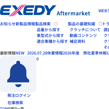
WEB
お知らせ
新製品情報
製品検索
製品の基礎知識
ト
品番から探す
クラッチについて
調
車型式から探す
動画コンテンツ
ク
適合車種から探す
補足資料
ク
そ
最新情報
NEW
2026.07.28
休業情報
2026年度 弊社夏季休暇
0
発注ログイン
在庫検索
TOP
代理店一覧