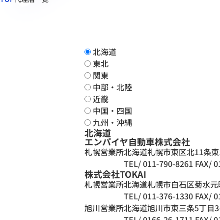
北海道
東北
関東
中部・北陸
近畿
中国・四国
九州・沖縄
北海道
エンパイヤ自動車株式会社
札幌営業所
北海道札幌市東区北11条東16
TEL/ 011-790-8261
FAX/ 0
株式会社TOKAI
札幌営業所
北海道札幌市白石区菊水元町8
TEL/ 011-376-1330
FAX/ 0
旭川営業所
北海道旭川市東三条5丁目3-
TEL/ 0166-26-1711
FAX/ 0