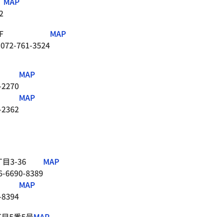
MAP
2
F
MAP
 072-761-3524
MAP
-2270
MAP
-2362
3-36
MAP
6-6690-8389
MAP
-8394
目5番5号
MAP