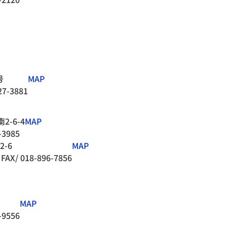
号
MAP
27-3881
-6-4
MAP
-3985
-6
MAP
FAX/ 018-896-7856
MAP
-9556