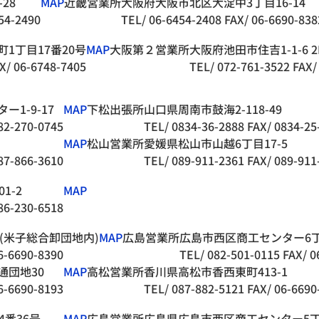
28
MAP
近畿営業所
大阪府大阪市北区大淀中3丁目16-14
54-2490
TEL/ 06-6454-2408
FAX/ 06-6690-838
1丁目17番20号
MAP
大阪第２営業所
大阪府池田市住吉1-1-6 2
X/ 06-6748-7405
TEL/ 072-761-3522
FAX/
1-9-17
MAP
下松出張所
山口県周南市鼓海2-118-49
82-270-0745
TEL/ 0834-36-2888
FAX/ 0834-25
MAP
松山営業所
愛媛県松山市山越6丁目17-5
87-866-3610
TEL/ 089-911-2361
FAX/ 089-911
1-2
MAP
86-230-6518
5(米子総合卸団地内)
MAP
広島営業所
広島市西区商工センター6丁目
6-6690-8390
TEL/ 082-501-0115
FAX/ 0
通団地30
MAP
高松営業所
香川県高松市香西東町413-1
6-6690-8193
TEL/ 087-882-5121
FAX/ 06-6690
4番36号
MAP
広島営業所
広島県広島市西区商工センター5丁