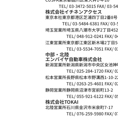
TEL/ 03-3472-5015
FAX/ 03-5
株式会社イチネンアクセス
東京本社
東京都港区芝浦四丁目2番8号
TEL/ 03-5484-6381
FAX/ 03-
埼玉営業所
埼玉県八潮市大字2丁目452
TEL/ 048-912-0241
FAX/ 0
江東営業所
東京都江東区新木場2丁目5
TEL/ 03-5534-7051
FAX/ 0
中部・北陸
エンパイヤ自動車株式会社
新潟営業所
新潟県新潟市中央区女池神明3
TEL/ 025-284-1720
FAX/ 0
松本営業所
長野県松本市野溝西1-10-2
TEL/ 0263-25-4601
FAX/ 0
静岡営業所
静岡県沼津市宮前町13-2
TEL/ 055-921-6122
FAX/ 0
株式会社TOKAI
北陸営業所
石川県金沢市米泉町7-17
TEL/ 076-259-5980
FAX/ 0